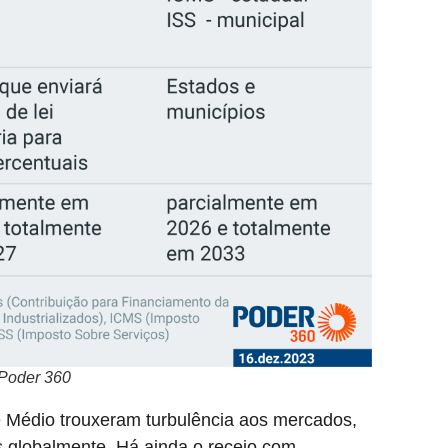
 Poder 360
te Médio trouxeram turbulência aos mercados,
s globalmente. Há ainda o receio com