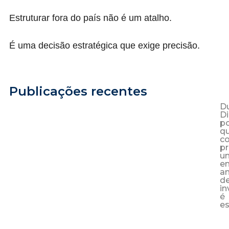
Estruturar fora do país não é um atalho.
É uma decisão estratégica que exige precisão.
Publicações recentes
D
Di
p
q
c
p
u
e
a
d
in
é
es